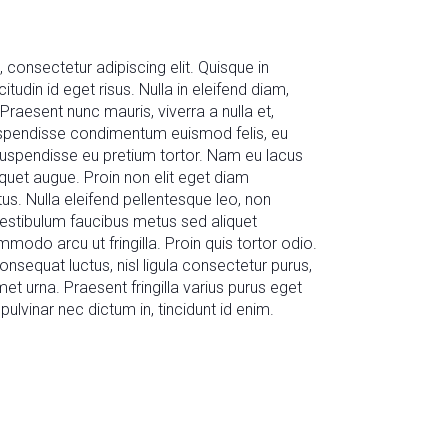
consectetur adipiscing elit. Quisque in
itudin id eget risus. Nulla in eleifend diam,
raesent nunc mauris, viverra a nulla et,
uspendisse condimentum euismod felis, eu
 Suspendisse eu pretium tortor. Nam eu lacus
liquet augue. Proin non elit eget diam
us. Nulla eleifend pellentesque leo, non
estibulum faucibus metus sed aliquet
modo arcu ut fringilla. Proin quis tortor odio.
nsequat luctus, nisl ligula consectetur purus,
amet urna. Praesent fringilla varius purus eget
 pulvinar nec dictum in, tincidunt id enim.