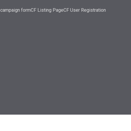
 campaign form
CF Listing Page
CF User Registration