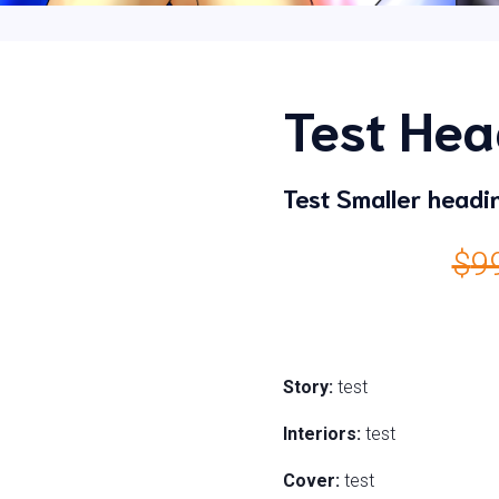
Test Hea
Test Smaller headi
$
9
Story:
test
Interiors:
test
Cover:
test