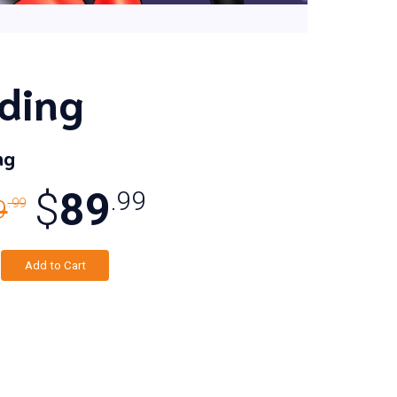
ding
ng
$
89
.99
9
.99