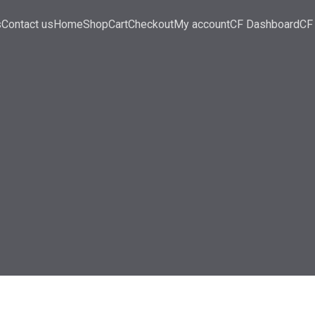
s
Contact us
Home
Shop
Cart
Checkout
My account
CF Dashboard
CF